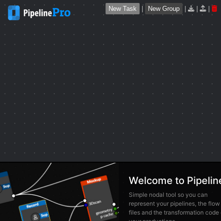
New Task
|
New Group
|
|
|
Welcome to Pipelin
Simple nodal tool so you can
represent your pipelines, the flow
files and the transformation code 